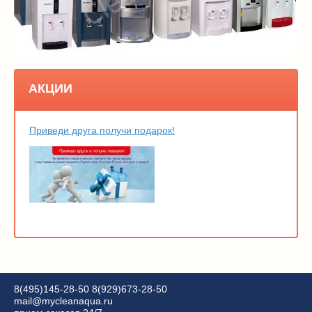
АКЦИИ
Приведи друга получи подарок!
8(495)145-28-50
8(929)673-28-50
mail@mycleanaqua.ru